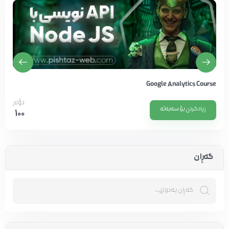
Google Analytics Course
دۆلار
زیادکردن بۆ سەبەتە
100
گەڕان