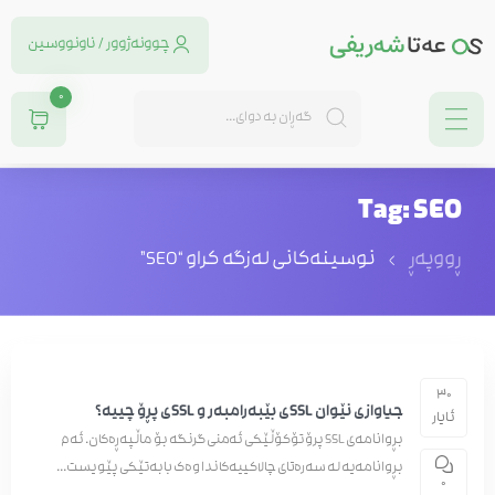
چوونەژوور / ناونووسین
0
Tag: SEO
ڕووپەڕ
نوسینه‌كانی له‌زگه‌ كراو “SEO”
30
جیاوازی نێوان SSLی بێبەرامبەر و SSLی پڕۆ چییە؟
ئایار
بڕوانامەی SSL پرۆتۆکۆڵێکی ئەمنی گرنگە بۆ ماڵپەڕەکان. ئەم
بڕوانامەیە لە سەرەتای چالاکییەکاندا وەک بابەتێکی پێویست...
0