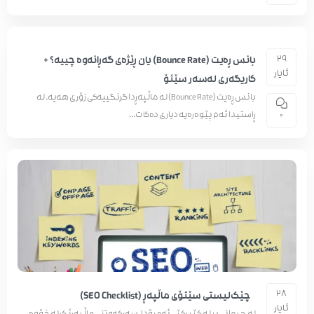
29
بانس ڕەیت (Bounce Rate) یان ڕێژەی گەڕانەوە چییە؟ +
ئایار
کاریگەری لەسەر سێئۆ
بانس ڕەیت (Bounce Rate) لە ماڵپەڕدا گرنگییەکی زۆری هەیە. لە
ڕاستیدا ئەم پێوەرەیە دیاری دەکات...
0
28
چێک‌لیستی سێئۆی ماڵپەڕ (SEO Checklist)
ئایار