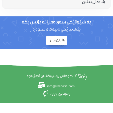
شایەنی بینین
بە شێوازێکی سەردەمیانە بزنس بکە
پێشنیارێکی تایبەت و سنووردار
زانیاری زیاتر
7x24 وەڵامی پرسیارەکانتان ئەدرێتەوە
info@atasharifi.com
07761523407