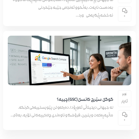
لە جیهانی پڕ لە کێبڕکێی ئەمڕۆدا، سەرکەوتنی ماڵپەڕێک لەخۆوە
بەدەست نایەت، بەڵکوو ئەنجامی جێبەجێکردنی
نەخشەڕێگایەکی ورد...
0
24
گوگڵ سێرچ کانسڵ(GSC)چییە؟
ئایار
لە جیهانی دیجیتاڵی ئەوڕۆدا، دەرکەوتن پێویستییەکی گرنگە.
ماڵپەڕەکەت ویترین، فرۆشگا و ناوەندی چالاکییەکانی تۆیە، بەڵام...
0