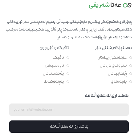
ڕاوێژکاری گەشەپێدانی بیزنس و مارکێتینگی دیجیتاڵی. پسپۆڕ لە داڕشتنی ستراتیژییەکانی
SEO، شیکاریی داتا و ئەندازیاریی ڕەفتار. ئامانجم گۆڕینی ئاڵۆزییە تەکنیکییەکانە بۆ دەرفەتی
گەشە و داهێنان بۆ پڕۆژە سەردەمیانەکانی کوردستان.
دەستپێگەیشتنی خێرا
تاقیگە و فێربوون
خزمەتگوزارییەکان
تاقیگە
نموونەی کارەکان
ناوەندی هزر
ڕێنماییەکان
پۆدکستەکان
پەیوەندی
پەڕتووکخانە
بەشداری لە هەواڵنامە
بەشداری لە هەواڵنامە