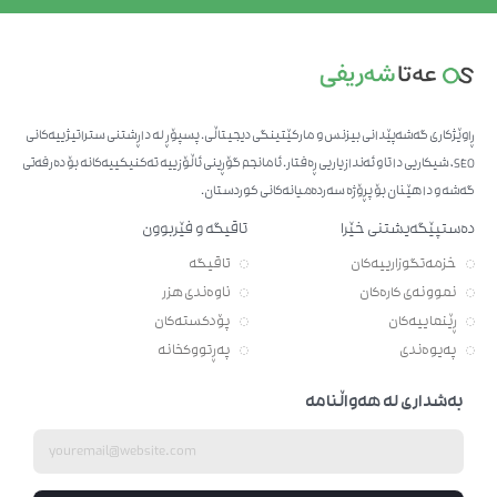
ڕاوێژکاری گەشەپێدانی بیزنس و مارکێتینگی دیجیتاڵی. پسپۆڕ لە داڕشتنی ستراتیژییەکانی
SEO، شیکاریی داتا و ئەندازیاریی ڕەفتار. ئامانجم گۆڕینی ئاڵۆزییە تەکنیکییەکانە بۆ دەرفەتی
گەشە و داهێنان بۆ پڕۆژە سەردەمیانەکانی کوردستان.
دەستپێگەیشتنی خێرا
تاقیگە و فێربوون
خزمەتگوزارییەکان
تاقیگە
نموونەی کارەکان
ناوەندی هزر
ڕێنماییەکان
پۆدکستەکان
پەیوەندی
پەڕتووکخانە
بەشداری لە هەواڵنامە