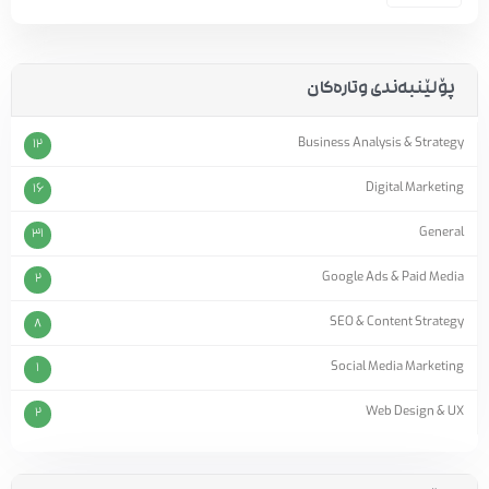
پۆلێنبەندی وتارەکان
Business Analysis & Strategy
12
Digital Marketing
16
General
31
Google Ads & Paid Media
2
SEO & Content Strategy
8
Social Media Marketing
1
Web Design & UX
2