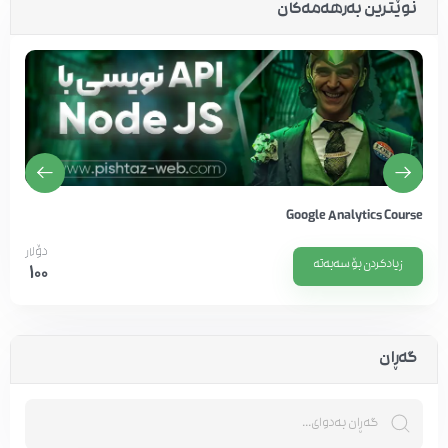
نوێترین بەرهەمەکان
Google Analytics Course
دۆلار
زیادکردن بۆ سەبەتە
100
گەڕان