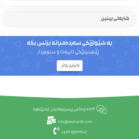
شایەنی بینین
بە شێوازێکی سەردەمیانە بزنس بکە
پێشنیارێکی تایبەت و سنووردار
زانیاری زیاتر
7x24 وەڵامی پرسیارەکانتان ئەدرێتەوە
info@atasharifi.com
07761523407