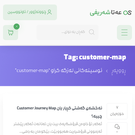
چوونەژوور / ناونووسین
0
Tag: customer-map
ڕووپەڕ
نوسینه‌كانی له‌زگه‌ كراو “customer-map”
7
نەخشەی گەشتی کڕیار یان Customer Journey Map
حوزه‌یران
چییە؟
ئەگەر تۆ خاوەن فرۆشگایەک بیت یان تەنانەت ئەگەر پێشتر
ئەزموونی فرۆشیاریت هەبووبێت، بێگومان بە باشی...
0