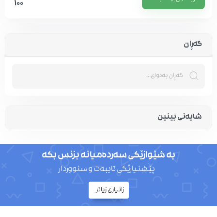
100
گەڕان
شایەنی بینین
بە شێوازێکی سەردەمیانە بزنس بکە
پێشنیارێکی تایبەت و سنووردار
زانیاری زیاتر