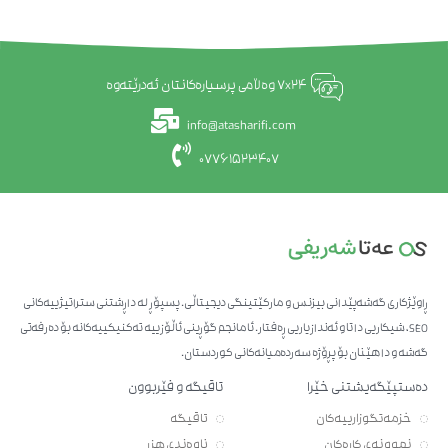
7x24 وەڵامی پرسیارەکانتان ئەدرێتەوە
info@atasharifi.com
07761523407
ڕاوێژکاری گەشەپێدانی بیزنس و مارکێتینگی دیجیتاڵی. پسپۆڕ لە داڕشتنی ستراتیژییەکانی
SEO، شیکاریی داتا و ئەندازیاریی ڕەفتار. ئامانجم گۆڕینی ئاڵۆزییە تەکنیکییەکانە بۆ دەرفەتی
گەشە و داهێنان بۆ پڕۆژە سەردەمیانەکانی کوردستان.
دەستپێگەیشتنی خێرا
تاقیگە و فێربوون
خزمەتگوزارییەکان
تاقیگە
نموونەی کارەکان
ناوەندی هزر