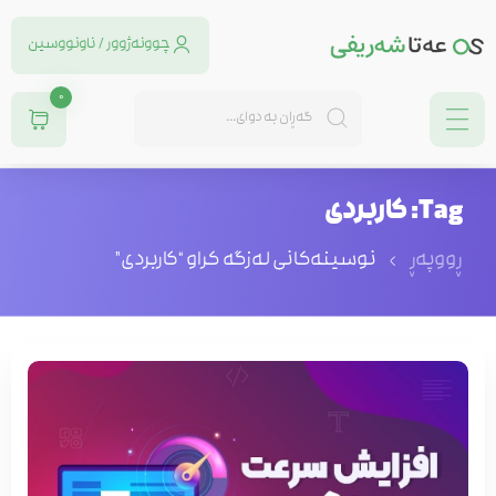
چوونەژوور / ناونووسین
0
Tag: کاربردی
ڕووپەڕ
نوسینه‌كانی له‌زگه‌ كراو “کاربردی”