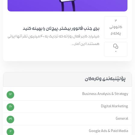
2
کانوونی
برای جذب فالوور بیشتر، پیج‌تان را بهینه کنید
یەکەم
میلیارد کاربر فعال روزانه که نزدیک به 40 میلیون نفر آنها ایرانی
هستند! این آمار...
0
پۆلێنبەندی وتارەکان
Business Analysis & Strategy
12
Digital Marketing
16
General
31
Google Ads & Paid Media
2