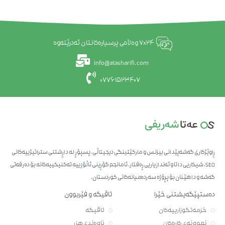
7x24 وەڵامی پرسیارەکانتان ئەدرێتەوە
info@atasharifi.com
07761523407
ڕاوێژکاری گەشەپێدانی بیزنس و مارکێتینگی دیجیتاڵی. پسپۆڕ لە داڕشتنی ستراتیژییەکانی
SEO، شیکاریی داتا و ئەندازیاریی ڕەفتار. ئامانجم گۆڕینی ئاڵۆزییە تەکنیکییەکانە بۆ دەرفەتی
گەشە و داهێنان بۆ پڕۆژە سەردەمیانەکانی کوردستان.
دەستپێگەیشتنی خێرا
تاقیگە و فێربوون
خزمەتگوزارییەکان
تاقیگە
نموونەی کارەکان
ناوەندی هزر