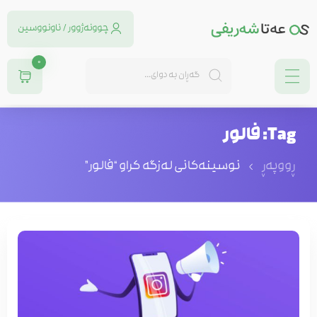
چوونەژوور / ناونووسین
0
Tag: فالور
ڕووپەڕ
نوسینه‌كانی له‌زگه‌ كراو “فالور”