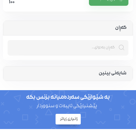
100
گەڕان
شایەنی بینین
بە شێوازێکی سەردەمیانە بزنس بکە
پێشنیارێکی تایبەت و سنووردار
زانیاری زیاتر